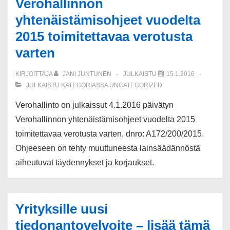
Verohallinnon
yhtenäistämisohjeet vuodelta
2015 toimitettavaa verotusta
varten
KIRJOITTAJA
JANI JUNTUNEN
JULKAISTU
15.1.2016
JULKAISTU KATEGORIASSA
UNCATEGORIZED
Verohallinto on julkaissut 4.1.2016 päivätyn
Verohallinnon yhtenäistämisohjeet vuodelta 2015
toimitettavaa verotusta varten, dnro: A172/200/2015.
Ohjeeseen on tehty muuttuneesta lainsäädännöstä
aiheutuvat täydennykset ja korjaukset.
Yrityksille uusi
tiedonantovelvoite – lisää tämä