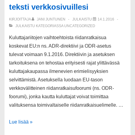
teksti verkkosivuillesi
KIRJOITTAJA
JANI JUNTUNEN
JULKAISTU
14.1.2016
JULKAISTU KATEGORIASSA
UNCATEGORIZED
Kuluttajariitojen vaihtoehtoista riidanratkaisua
koskevat EU:n ns. ADR-direktiivi ja ODR-asetus
tulevat voimaan 9.1.2016. Direktiivin ja asetuksen
tarkoituksena on tehostaa erityisesti rajat ylittävässä
kuluttajakaupassa ilmenevien erimielisyyksien
selvittämistä. Asetuksella luodaan EU-tason
verkkovälitteinen riidanratkaisufoorumi (ns. ODR-
foorumi), jonka kautta kuluttajat voivat toimittaa
valituksensa toimivaltaiselle riidanratkaisuelimelle. …
Lue lisää »