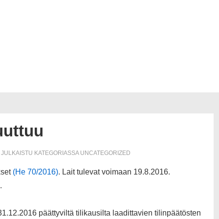
uuttuu
JULKAISTU KATEGORIASSA
UNCATEGORIZED
kset
(He 70/2016)
. Lait tulevat voimaan 19.8.2016.
.
2.2016 päättyviltä tilikausilta laadittavien tilinpäätösten