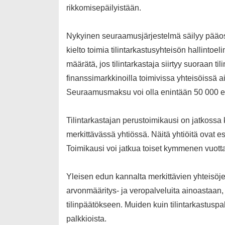
rikkomisepäilyistään.
Nykyinen seuraamusjärjestelmä säilyy pääo
kielto toimia tilintarkastusyhteisön halli
määrätä, jos tilintarkastaja siirtyy suoraan t
finanssimarkkinoilla toimivissa yhteisöissä a
Seuraamusmaksu voi olla enintään 50 000 e
Tilintarkastajan perustoimikausi on jatkossa
merkittävässä yhtiössä. Näitä yhtiöitä ovat es
Toimikausi voi jatkua toiset kymmenen vuotta
Yleisen edun kannalta merkittävien yhteisöjen
arvonmääritys- ja veropalveluita ainoastaan, j
tilinpäätökseen. Muiden kuin tilintarkastusp
palkkioista.