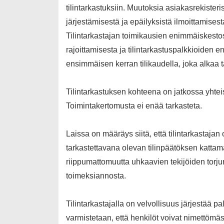
tilintarkastuksiin. Muutoksia asiakasrekisteris
järjestämisestä ja epäilyksistä ilmoittamise
Tilintarkastajan toimikausien enimmäiskestos
rajoittamisesta ja tilintarkastuspalkkioide
ensimmäisen kerran tilikaudella, joka alkaa 
Tilintarkastuksen kohteena on jatkossa yhteisö
Toimintakertomusta ei enää tarkasteta.
Laissa on määräys siitä, että tilintarkastaja
tarkastettavana olevan tilinpäätöksen kattaman
riippumattomuutta uhkaavien tekijöiden torj
toimeksiannosta.
Tilintarkastajalla on velvollisuus järjestää pa
varmistetaan, että henkilöt voivat nimettömäs