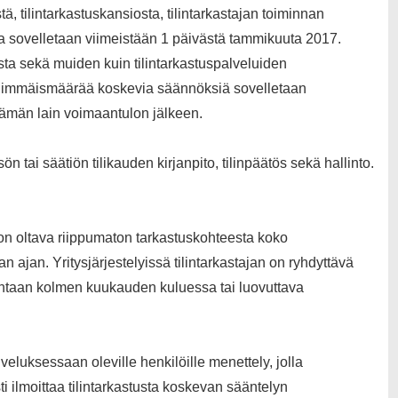
tä, tilintarkastuskansiosta, tilintarkastajan toiminnan
sta sovelletaan viimeistään 1 päivästä tammikuuta 2017.
ta sekä muiden kuin tilintarkastuspalveluiden
n enimmäismäärää koskevia säännöksiä sovelletaan
tämän lain voimaantulon jälkeen.
n tai säätiön tilikauden kirjanpito, tilinpäätös sekä hallinto.
n on oltava riippumaton tarkastuskohteesta koko
 ajan. Yritysjärjestelyissä tilintarkastajan on ryhdyttävä
untaan kolmen kuukauden kuluessa tai luovuttava
lveluksessaan oleville henkilöille menettely, jolla
ti ilmoittaa tilintarkastusta koskevan sääntelyn