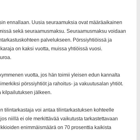
sin ennallaan. Uusia seuraamuksia ovat määräaikainen
ntoelimissä sekä seuraamusmaksu. Seuraamusmaksu voidaan
ilintarkastuskohteen palvelukseen. Pörssiyhtiöissä ja
ikaraja on kaksi vuotta, muissa yhtiöissä vuosi.
uroa.
 kymmenen vuotta, jos hän toimii yleisen edun kannalta
imerkiksi pörssiyhtiöt ja rahoitus- ja vakuutusalan yhtiöt.
 kilpailutuksen jälkeen.
 tilintarkastaja voi antaa tilintarkastuksen kohteelle
os niillä ei ole merkittävää vaikutusta tarkastettavaan
alkkioiden enimmäismäärä on 70 prosenttia kaikista