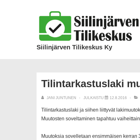
Siilinjärven Tilikeskus Ky
Tilintarkastuslaki m
JANI JUNTUNEN
JULKAISTU
12.8.2016
Tilintarkastuslaki ja siihen liittyvät lakimuuto
Muutosten soveltaminen tapahtuu vaiheittain
Muutoksia sovelletaan ensimmäisen kerran 31.1