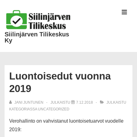
Siilinjärven Tilikeskus
Ky
Luontoisedut vuonna
2019
JANI JUNTUNEN
JULKAISTU
7.12.2018
JULKAISTU
KATEGORIASSA
UNCATEGORIZED
Verohallinto on vahvistanut luontoisetuarvot vuodelle
2019: