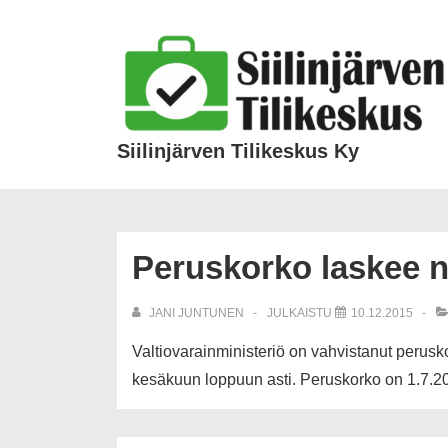
Siilinjärven Tilikeskus Ky
Peruskorko laskee n
JANI JUNTUNEN
JULKAISTU
10.12.2015
Valtiovarainministeriö on vahvistanut perus
kesäkuun loppuun asti. Peruskorko on 1.7.201