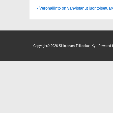
‹ Verohallinto on vahvistanut luontoisetua
Copyright© 2026
Siilinjärven Tilikeskus Ky
| Powered