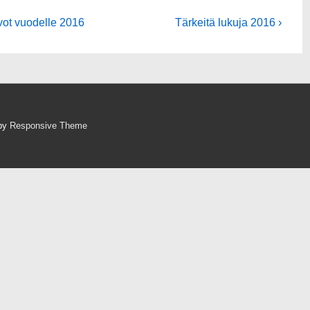
rvot vuodelle 2016
Tärkeitä lukuja 2016 ›
 by
Responsive Theme